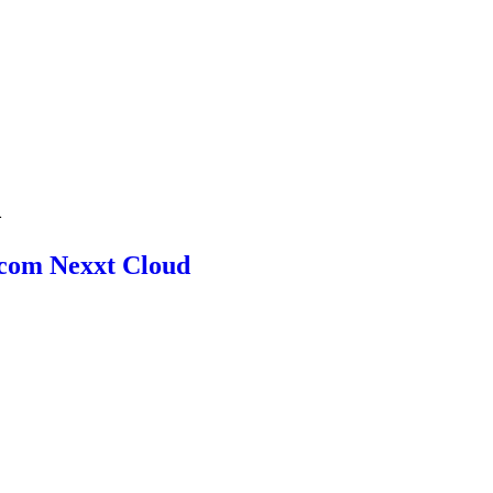
RE
AUTONOMUS OPS
SOLUÇÕES
CONTE
m
com Nexxt Cloud