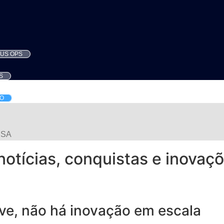
US OPS
S
O
NSA
notícias, conquistas e inovaç
ve, não há inovação em escala