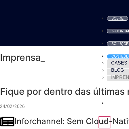
SOBRE
AUTONOM
SOLUÇÕE
Imprensa_
CONTEÚD
CASES
BLOG
IMPRE
Fique por dentro das últimas 
CONTATO
SUPORTE
24/02/2026
Inforchannel: Sem Cloud-Nati
X