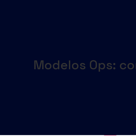
SOBRE
AUTONOM
SOLUÇÕE
Modelos Ops: co
CONTEÚD
CASES
BLOG
IMPRE
CONTATO
SUPORTE
X