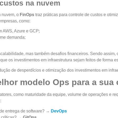
 custos na nuvem
m nuvem, o
FinOps
traz práticas para controle de custos e otim
 empresas, como:
om AWS, Azure e GCP;
forme demanda;
escalabilidade, mas também desafios financeiros. Sendo assim
ue os investimentos em infraestrutura sejam feitos de forma est
ução de desperdícios e otimização dos investimentos em infrae
lhor modelo Ops para a sua 
atores, como maturidade da equipe, volume de operações e re
o:
 de entrega de software? →
DevOps
o críticas? →
GitOps