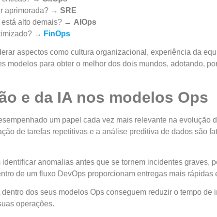
ser aprimorada? →
SRE
 está alto demais? →
AIOps
 otimizado? →
FinOps
derar aspectos como cultura organizacional, experiência da eq
es modelos para obter o melhor dos dois mundos, adotando, p
ão e da IA nos modelos Ops
êm desempenhado um papel cada vez mais relevante na evoluçã
o de tarefas repetitivas e a análise preditiva de dados são fa
identificar anomalias antes que se tornem incidentes graves, 
entro de um fluxo DevOps proporcionam entregas mais rápidas 
dentro dos seus modelos Ops conseguem reduzir o tempo de ina
s suas operações.