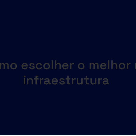
US OPS
S
mo escolher o melhor
O
infraestrutura
NSA