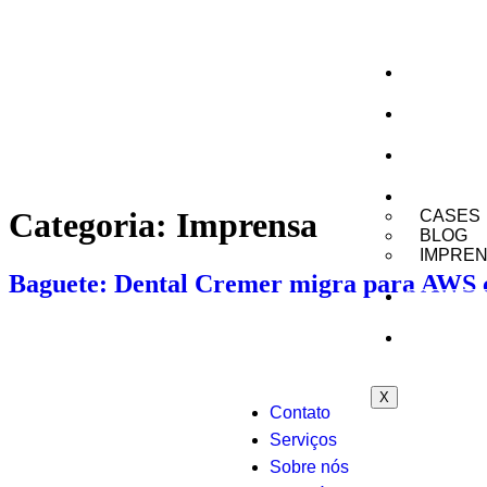
SOBRE
AUTONOM
SOLUÇÕE
CONTEÚD
Categoria:
Imprensa
CASES
BLOG
IMPRE
Baguete: Dental Cremer migra para AWS 
CONTATO
SUPORTE
X
Contato
Serviços
Sobre nós