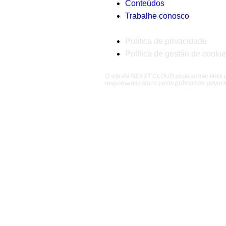
Conteúdos
Trabalhe conosco
Política de privacidade
Política de gestão de cooki
O site da NEXXT CLOUD pode conter links p
responsabilizamos pelas práticas de privac