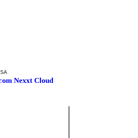
US OPS
S
O
NSA
com Nexxt Cloud
Headquarter
R. Pedro Américo, 32. Rep